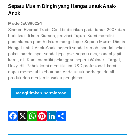
Fac
X
Wha
Pint
Link
Sha
Sepatu Musim Dingin yang Hangat untuk Anak-
Anak
Model:E0360224
Xiamen Everpal Trade Co, Ltd didirikan pada tahun 2007 dan
berlokasi di kota Xiamen, provinsi Fujian. Kami memiliki
pengalaman penuh dalam mengekspor Sepatu Musim Dingin
Hangat untuk Anak-Anak, seperti sandal rumah, sandal sekali
pakai, sandal spa, sandal jepit pvc, sepatu eva, sandal jepit
karet, dll. Kami memiliki pelanggan seperti Walmart, Target,
Roxy, dll. Pabrik kami memiliki tim R&D profesional, kami
dapat memenuhi kebutuhan Anda untuk berbagai detail
produk dan menjamin waktu pengiriman.
mengirimkan permintaan