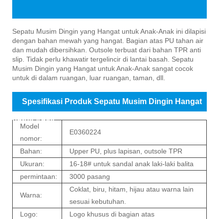
Pengenalan Produk Sepatu Musim Dingin Hangat
Sepatu Musim Dingin yang Hangat untuk Anak-Anak ini dilapisi
dengan bahan mewah yang hangat. Bagian atas PU tahan air
untuk Anak-Anak
dan mudah dibersihkan. Outsole terbuat dari bahan TPR anti
slip. Tidak perlu khawatir tergelincir di lantai basah. Sepatu
Musim Dingin yang Hangat untuk Anak-Anak sangat cocok
untuk di dalam ruangan, luar ruangan, taman, dll.
Spesifikasi Produk Sepatu Musim Dingin Hangat
untuk Anak
Model
E0360224
nomor:
Bahan:
Upper PU, plus lapisan, outsole TPR
Ukuran:
16-18# untuk sandal anak laki-laki balita
permintaan:
3000 pasang
Coklat, biru, hitam, hijau atau warna lain
Warna:
sesuai kebutuhan.
Logo:
Logo khusus di bagian atas