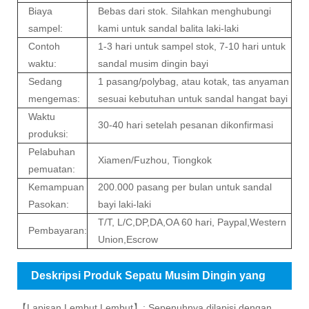
Biaya
Bebas dari stok. Silahkan menghubungi
sampel:
kami untuk sandal balita laki-laki
Contoh
1-3 hari untuk sampel stok, 7-10 hari untuk
waktu:
sandal musim dingin bayi
Sedang
1 pasang/polybag, atau kotak, tas anyaman
mengemas:
sesuai kebutuhan untuk sandal hangat bayi
Waktu
30-40 hari setelah pesanan dikonfirmasi
produksi:
Pelabuhan
Xiamen/Fuzhou, Tiongkok
pemuatan:
Kemampuan
200.000 pasang per bulan untuk sandal
Pasokan:
bayi laki-laki
T/T, L/C,DP,DA,OA 60 hari, Paypal,Western
Pembayaran:
Union,Escrow
Deskripsi Produk Sepatu Musim Dingin yang
Hangat untuk Anak
【Lapisan Lembut Lembut】: Sepenuhnya dilapisi dengan