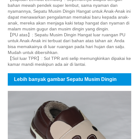
bahan mewah pendek super lembut, sama nyaman dan
nyamannya, Sepatu Musim Dingin Hangat untuk Anak-Anak ini
dapat menawarkan pengalaman memakai baru kepada anak-
anak, mereka akan menjaga kaki tetap hangat dan nyaman di
malam musim gugur dan musim dingin yang dingin.
【PU atas】: Sepatu Musim Dingin Hangat luar ruangan PU
untuk Anak-Anak ini terbuat dari bahan atas tahan air. Anda
bisa memakainya di luar ruangan pada hari hujan dan salju.
Mudah untuk dibersihkan.
【Sol luar TPR】: Sol TPR anti selip memungkinkan dipakai ke
kamar mandi meskipun ada air di lantai.
Lebih banyak gambar Sepatu Musim Dingin
Hangat untuk Anak-Anak